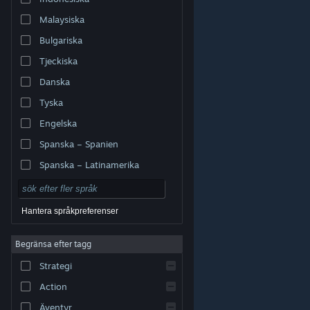
Malaysiska
Bulgariska
Tjeckiska
Danska
Tyska
Engelska
Spanska – Spanien
Spanska – Latinamerika
Hantera språkpreferenser
Begränsa efter tagg
© Valve Corporation. Alla rättigheter förbehållna. Alla
Strategi
varumärken tillhör respektive ägare i USA och andra
länder.
Integritetspolicy
|
Juridisk information
|
Tillgänglighet
|
Steams abonnentavtal
|
Action
Återbetalningar
|
Cookies
Äventyr