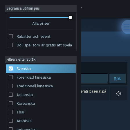
Logga in
Begränsa utifrån pris
Alla priser
Butik
Rabatter och event
Gemenskap
Dölj spel som är gratis att spela
Utvecklare: gurkenlabs
Om
Filtrera efter språk
Sortera efter
Relevans
Svenska
Support
Förenklad kinesiska
Sök
Traditionell kinesiska
Byt språk
0 träffar matchade din sökning. 1 titel har exkluderats baserat på
Japanska
dina preferenser.
Skaffa Steams mobilapp
Koreanska
Thai
Se skrivbordswebbplats
Arabiska
Indonesiska