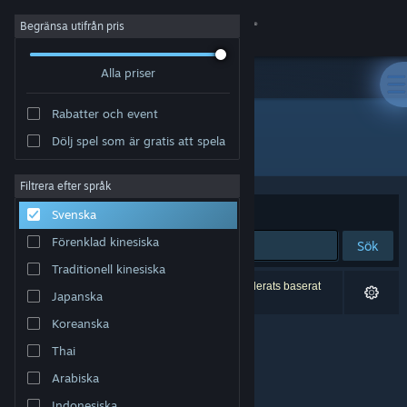
Logga in
Begränsa utifrån pris
Alla priser
Butik
Rabatter och event
Gemenskap
Dölj spel som är gratis att spela
Utvecklare: ashpdewan
Om
Filtrera efter språk
Sortera efter
Relevans
Svenska
Support
Förenklad kinesiska
Sök
Traditionell kinesiska
Byt språk
0 träffar matchade din sökning. 2 titlar har exkluderats baserat
Japanska
på dina preferenser.
Skaffa Steams mobilapp
Koreanska
Thai
Se skrivbordswebbplats
Arabiska
Indonesiska