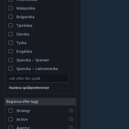
Malaysiska
Bulgariska
Tjeckiska
Danska
Tyska
Engelska
Spanska – Spanien
Spanska – Latinamerika
Hantera språkpreferenser
Begränsa efter tagg
© Valve Corporation. Alla rättigheter förbehållna. Alla
Strategi
varumärken tillhör respektive ägare i USA och andra
länder.
Integritetspolicy
|
Juridisk information
|
Tillgänglighet
|
Steams abonnentavtal
|
Action
Återbetalningar
|
Cookies
Äventyr