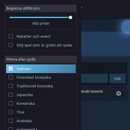
Logga in
Begränsa utifrån pris
Alla priser
Butik
Rabatter och event
Gemenskap
Dölj spel som är gratis att spela
Utvecklare: aarthificial
Om
Filtrera efter språk
Sortera efter
Relevans
Svenska
Support
Förenklad kinesiska
Sök
Traditionell kinesiska
Byt språk
0 träffar matchade din sökning. 2 titlar har exkluderats baserat
Japanska
på dina preferenser.
Skaffa Steams mobilapp
Koreanska
Thai
Se skrivbordswebbplats
Arabiska
Indonesiska