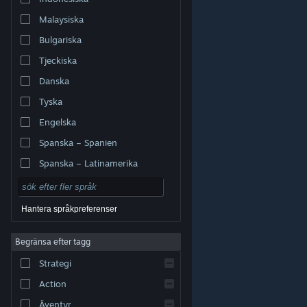
Malaysiska
Bulgariska
Tjeckiska
Danska
Tyska
Engelska
Spanska – Spanien
Spanska – Latinamerika
Hantera språkpreferenser
Begränsa efter tagg
© Valve Corporation. Alla rättigheter förbehållna. Alla
Strategi
varumärken tillhör respektive ägare i USA och andra
länder.
Integritetspolicy
|
Juridisk information
|
Tillgänglighet
|
Steams abonnentavtal
|
Action
Återbetalningar
|
Cookies
Äventyr