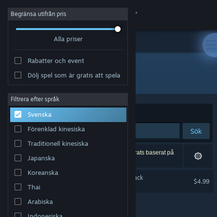
Logga in
Begränsa utifrån pris
Alla priser
Butik
Rabatter och event
Gemenskap
Dölj spel som är gratis att spela
Utvecklare: Vega Horizon Studio
Om
Filtrera efter språk
Sortera efter
Relevans
Svenska
Support
Förenklad kinesiska
Sök
Traditionell kinesiska
Byt språk
1 träff matchade din sökning. 2 titlar har exkluderats baserat på
Japanska
dina preferenser.
Skaffa Steams mobilapp
Koreanska
Steelborn Original Soundtrack
$4.99
Thai
Se skrivbordswebbplats
Arabiska
Indonesiska