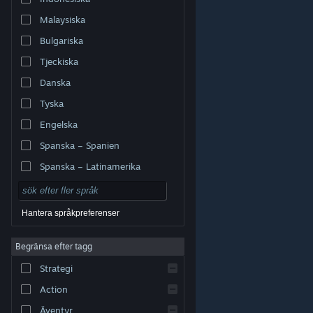
Malaysiska
Bulgariska
Tjeckiska
Danska
Tyska
Engelska
Spanska – Spanien
Spanska – Latinamerika
Hantera språkpreferenser
Begränsa efter tagg
© Valve Corporation. Alla rättigheter förbehållna. Alla
Strategi
varumärken tillhör respektive ägare i USA och andra
länder.
Integritetspolicy
|
Juridisk information
|
Tillgänglighet
|
Steams abonnentavtal
|
Action
Återbetalningar
|
Cookies
Äventyr