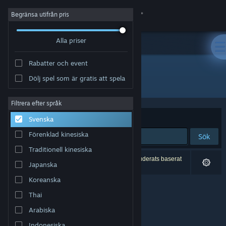
Logga in
Begränsa utifrån pris
Alla priser
Butik
Rabatter och event
Gemenskap
Dölj spel som är gratis att spela
Utvecklare: VGstudio
Om
Filtrera efter språk
Sortera efter
Relevans
Svenska
Support
Förenklad kinesiska
Sök
Traditionell kinesiska
Byt språk
0 träffar matchade din sökning. 13 titlar har exkluderats baserat
Japanska
på dina preferenser.
Skaffa Steams mobilapp
Koreanska
Thai
Se skrivbordswebbplats
Arabiska
Indonesiska