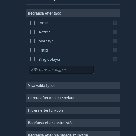
Tyska
Begränsa efter tagg
Engelska
Indie
Spanska – Spanien
Action
Spanska – Latinamerika
Äventyr
Fritid
Singleplayer
Simulering
RPG (rollspel)
Visa valda typer
Strategi
2D
Filtrera efter antalet spelare
Early Access
Filtrera efter funktion
3D
Begränsa efter kontrollstöd
Gratis att spela
Atmosfäriskt
Begränsa efter hjälpmedelsfunktion