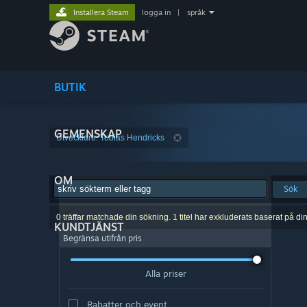
Installera Steam
logga in
|
språk
BUTIK
GEMENSKAP
Utvecklare: Tobias Hendricks
OM
Sök
0 träffar matchade din sökning. 1 titel har exkluderats baserat på di
KUNDTJÄNST
Begränsa utifrån pris
Alla priser
Rabatter och event