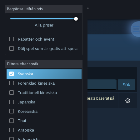
Logga in
Begränsa utifrån pris
Alla priser
Butik
Rabatter och event
Gemenskap
Dölj spel som är gratis att spela
Utvecklare: The Last Developer
Om
Filtrera efter språk
Sortera efter
Relevans
Svenska
Support
Förenklad kinesiska
Sök
Traditionell kinesiska
Byt språk
0 träffar matchade din sökning. 1 titel har exkluderats baserat på
Japanska
dina preferenser.
Skaffa Steams mobilapp
Koreanska
Thai
Se skrivbordswebbplats
Arabiska
Indonesiska