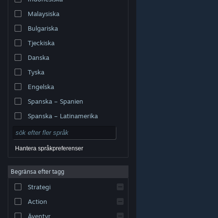
Malaysiska
Bulgariska
Tjeckiska
Danska
Tyska
Engelska
Spanska – Spanien
Spanska – Latinamerika
Hantera språkpreferenser
Begränsa efter tagg
© Valve Corporation. Alla rättigheter förbehållna. Alla
Strategi
varumärken tillhör respektive ägare i USA och andra
länder.
Integritetspolicy
|
Juridisk information
|
Tillgänglighet
|
Steams abonnentavtal
|
Action
Återbetalningar
|
Cookies
Äventyr