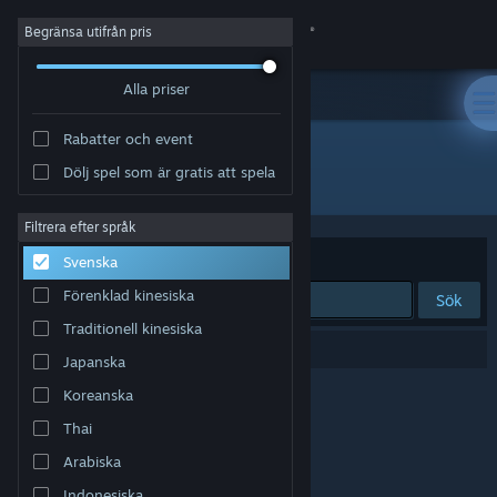
Logga in
Begränsa utifrån pris
Alla priser
Butik
Rabatter och event
Gemenskap
Dölj spel som är gratis att spela
Utvecklare: SyntheticD
Om
Filtrera efter språk
Sortera efter
Relevans
Svenska
Support
Förenklad kinesiska
Sök
Traditionell kinesiska
Byt språk
0 träffar matchade din sökning.
Japanska
Skaffa Steams mobilapp
Koreanska
Thai
Se skrivbordswebbplats
Arabiska
Indonesiska