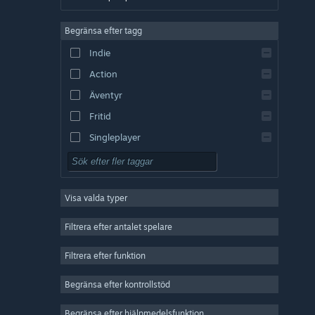
Tyska
Begränsa efter tagg
Engelska
Indie
Spanska – Spanien
Action
Spanska – Latinamerika
Äventyr
Fritid
Singleplayer
Simulering
RPG (rollspel)
Visa valda typer
Strategi
2D
Filtrera efter antalet spelare
Early Access
Filtrera efter funktion
3D
Begränsa efter kontrollstöd
Gratis att spela
Atmosfäriskt
Begränsa efter hjälpmedelsfunktion