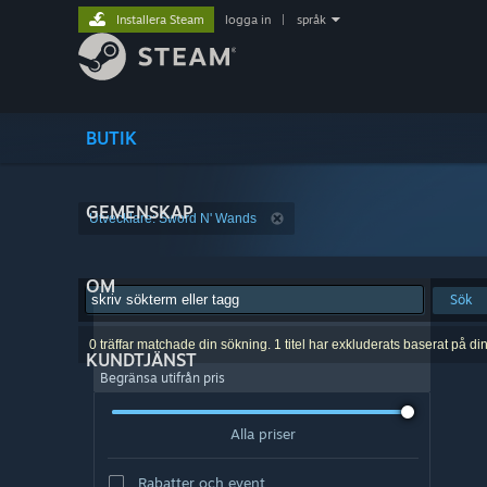
Installera Steam
logga in
|
språk
BUTIK
GEMENSKAP
Utvecklare: Sword N' Wands
OM
Sök
0 träffar matchade din sökning. 1 titel har exkluderats baserat på di
KUNDTJÄNST
Begränsa utifrån pris
Alla priser
Rabatter och event