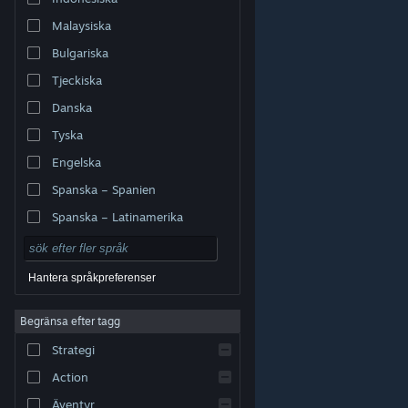
Malaysiska
Bulgariska
Tjeckiska
Danska
Tyska
Engelska
Spanska – Spanien
Spanska – Latinamerika
Hantera språkpreferenser
Begränsa efter tagg
© Valve Corporation. Alla rättigheter förbehållna. Alla
Strategi
varumärken tillhör respektive ägare i USA och andra
länder.
Integritetspolicy
|
Juridisk information
|
Tillgänglighet
|
Steams abonnentavtal
|
Action
Återbetalningar
|
Cookies
Äventyr