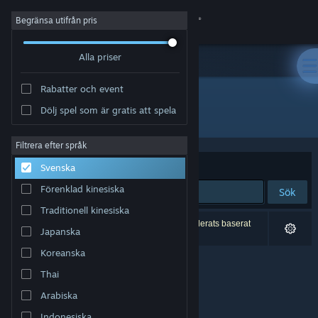
Logga in
Begränsa utifrån pris
Alla priser
Butik
Rabatter och event
Gemenskap
Dölj spel som är gratis att spela
Utvecklare: SukeraSparo
Om
Filtrera efter språk
Sortera efter
Relevans
Svenska
Support
Förenklad kinesiska
Sök
Traditionell kinesiska
Byt språk
0 träffar matchade din sökning. 3 titlar har exkluderats baserat
Japanska
på dina preferenser.
Skaffa Steams mobilapp
Koreanska
Thai
Se skrivbordswebbplats
Arabiska
Indonesiska