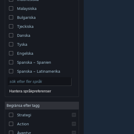
Malaysiska
Bulgariska
Tjeckiska
Danska
Tyska
Engelska
Spanska – Spanien
Spanska – Latinamerika
Hantera språkpreferenser
Begränsa efter tagg
© Valve Corporation. Alla rättigheter förbehållna. Alla
Strategi
varumärken tillhör respektive ägare i USA och andra
länder.
Integritetspolicy
|
Juridisk information
|
Tillgänglighet
|
Steams abonnentavtal
|
Action
Återbetalningar
|
Cookies
Äventyr