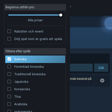
Logga in
Begränsa utifrån pris
Alla priser
Butik
Rabatter och event
Gemenskap
Dölj spel som är gratis att spela
Utvecklare: Stratosphereoff
Om
Filtrera efter språk
Sortera efter
Relevans
Svenska
Support
Förenklad kinesiska
Sök
Traditionell kinesiska
Byt språk
0 träffar matchade din sökning. 1 titel har exkluderats baserat på
Japanska
dina preferenser.
Skaffa Steams mobilapp
Koreanska
Thai
Se skrivbordswebbplats
Arabiska
Indonesiska