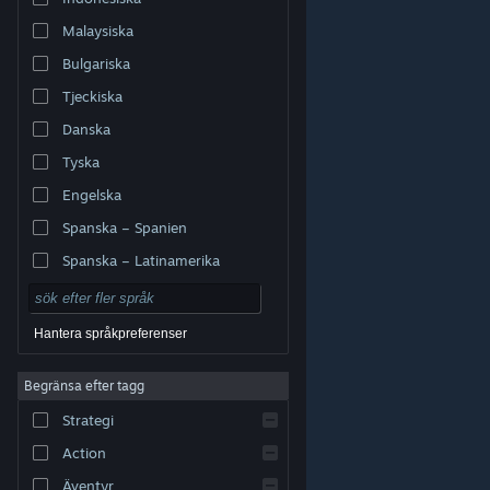
Malaysiska
Bulgariska
Tjeckiska
Danska
Tyska
Engelska
Spanska – Spanien
Spanska – Latinamerika
Hantera språkpreferenser
Begränsa efter tagg
© Valve Corporation. Alla rättigheter förbehållna. Alla
Strategi
varumärken tillhör respektive ägare i USA och andra
länder.
Integritetspolicy
|
Juridisk information
|
Tillgänglighet
|
Steams abonnentavtal
|
Action
Återbetalningar
|
Cookies
Äventyr