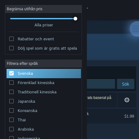
Logga in
Begränsa utifrån pris
Alla priser
Butik
Rabatter och event
Gemenskap
Dölj spel som är gratis att spela
Utvecklare: Stelex Software
Om
Filtrera efter språk
Sortera efter
Relevans
Svenska
Support
Förenklad kinesiska
Sök
Traditionell kinesiska
Byt språk
1 träff matchade din sökning. 3 titlar har exkluderats baserat på
Japanska
dina preferenser.
Skaffa Steams mobilapp
Koreanska
Monorail Stories Soundtrack
$1.99
Thai
Se skrivbordswebbplats
Arabiska
Indonesiska