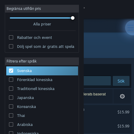
Logga in
Begränsa utifrån pris
Alla priser
Butik
Rabatter och event
Gemenskap
Dölj spel som är gratis att spela
Utvecklare: Sporobole
Om
Filtrera efter språk
Sortera efter
Relevans
Svenska
Support
Förenklad kinesiska
Sök
Traditionell kinesiska
Byt språk
2 träffar matchade din sökning. 2 titlar har exkluderats baserat
Japanska
på dina preferenser.
Skaffa Steams mobilapp
Koreanska
Le corps-glitch (multitudes)
$15.99
Thai
Endast VR
Se skrivbordswebbplats
Autofading_Se disparaître
Arabiska
$15.99
Endast VR
Indonesiska