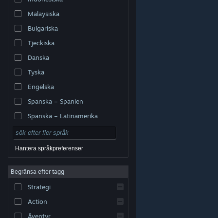
Malaysiska
Bulgariska
Tjeckiska
Danska
Tyska
Engelska
Spanska – Spanien
Spanska – Latinamerika
Hantera språkpreferenser
Begränsa efter tagg
© Valve Corporation. Alla rättigheter förbehållna. Alla
Strategi
varumärken tillhör respektive ägare i USA och andra
länder.
Integritetspolicy
|
Juridisk information
|
Tillgänglighet
|
Steams abonnentavtal
|
Action
Återbetalningar
|
Cookies
Äventyr