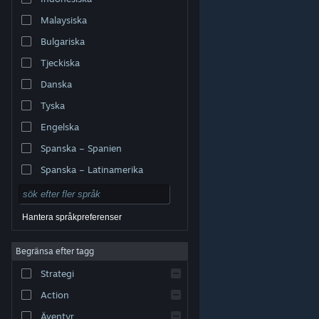
Malaysiska
Bulgariska
Tjeckiska
Danska
Tyska
Engelska
Spanska – Spanien
Spanska – Latinamerika
Hantera språkpreferenser
Begränsa efter tagg
© Valve Corporation. Alla rättigheter förbehållna. Alla
Strategi
varumärken tillhör respektive ägare i USA och andra
länder.
Integritetspolicy
|
Juridisk information
|
Tillgänglighet
|
Steams abonnentavtal
|
Action
Återbetalningar
|
Cookies
Äventyr