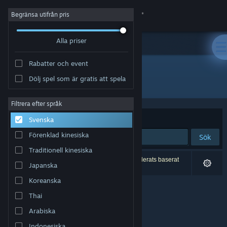
Logga in
Begränsa utifrån pris
Alla priser
Butik
Rabatter och event
Gemenskap
Dölj spel som är gratis att spela
Utvecklare: Seidlsoft
Om
Filtrera efter språk
Sortera efter
Relevans
Svenska
Support
Förenklad kinesiska
Sök
Traditionell kinesiska
Byt språk
0 träffar matchade din sökning. 2 titlar har exkluderats baserat
Japanska
på dina preferenser.
Skaffa Steams mobilapp
Koreanska
Thai
Se skrivbordswebbplats
Arabiska
Indonesiska