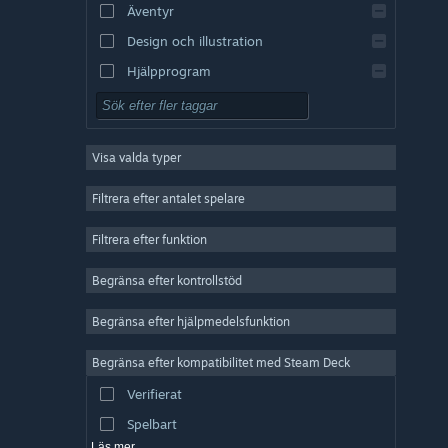
Äventyr
Design och illustration
Hjälpprogram
Gratis att spela
RPG (rollspel)
Visa valda typer
MMO
Indie
Filtrera efter antalet spelare
Early Access
Filtrera efter funktion
Fritid
Begränsa efter kontrollstöd
Simulering
Racing
Begränsa efter hjälpmedelsfunktion
Sport
Begränsa efter kompatibilitet med Steam Deck
Videoproduktion
Verifierat
Bildredigering
Spelbart
Läs mer