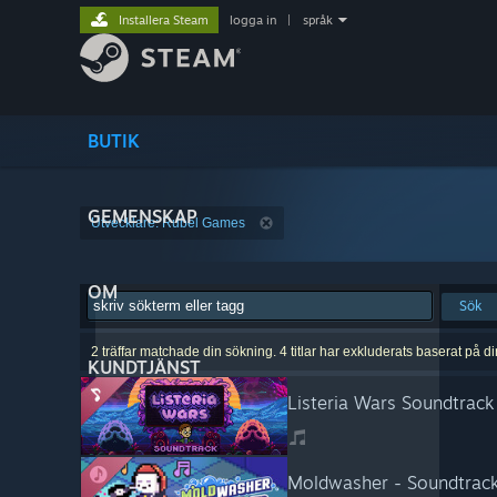
Installera Steam
logga in
|
språk
BUTIK
GEMENSKAP
Utvecklare: Rubel Games
OM
Sök
2 träffar matchade din sökning. 4 titlar har exkluderats baserat på d
KUNDTJÄNST
Listeria Wars Soundtrack
Moldwasher - Soundtrac