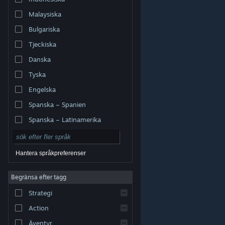
Malaysiska
Bulgariska
Tjeckiska
Danska
Tyska
Engelska
Spanska – Spanien
Spanska – Latinamerika
Hantera språkpreferenser
Begränsa efter tagg
© Valve Corporation. Alla rättigheter förbehållna. Alla
Strategi
varumärken tillhör respektive ägare i USA och andra
länder.
Integritetspolicy
|
Juridisk information
|
Tillgänglighet
|
Steams abonnentavtal
|
Action
Återbetalningar
|
Cookies
Äventyr