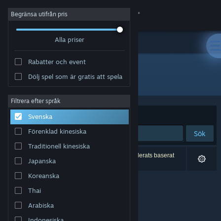
Logga in
Begränsa utifrån pris
Alla priser
Butik
Rabatter och event
Gemenskap
Dölj spel som är gratis att spela
Utvecklare: Royex Studio
Om
Filtrera efter språk
Sortera efter
Relevans
Svenska
Support
Förenklad kinesiska
Sök
Traditionell kinesiska
Byt språk
0 träffar matchade din sökning. 2 titlar har exkluderats baserat
Japanska
på dina preferenser.
Skaffa Steams mobilapp
Koreanska
Thai
Se skrivbordswebbplats
Arabiska
Indonesiska