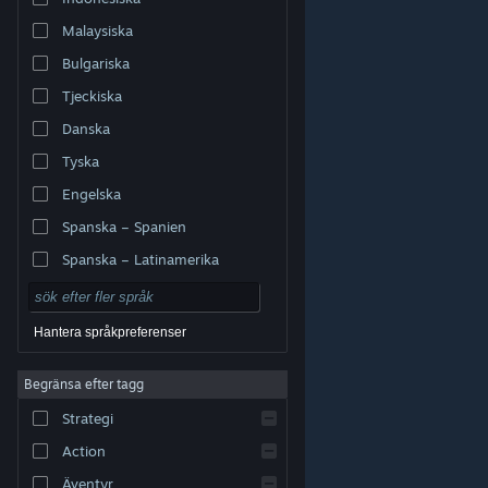
Malaysiska
Bulgariska
Tjeckiska
Danska
Tyska
Engelska
Spanska – Spanien
Spanska – Latinamerika
Hantera språkpreferenser
Begränsa efter tagg
© Valve Corporation. Alla rättigheter förbehållna. Alla
Strategi
varumärken tillhör respektive ägare i USA och andra
länder.
Integritetspolicy
|
Juridisk information
|
Tillgänglighet
|
Steams abonnentavtal
|
Action
Återbetalningar
|
Cookies
Äventyr