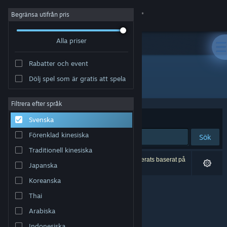
Logga in
Begränsa utifrån pris
Alla priser
Butik
Rabatter och event
Gemenskap
Dölj spel som är gratis att spela
Utvecklare: Roboxide Studio
Om
Filtrera efter språk
Sortera efter
Relevans
Svenska
Support
Förenklad kinesiska
Sök
Traditionell kinesiska
Byt språk
0 träffar matchade din sökning. 1 titel har exkluderats baserat på
Japanska
dina preferenser.
Skaffa Steams mobilapp
Koreanska
Thai
Se skrivbordswebbplats
Arabiska
Indonesiska