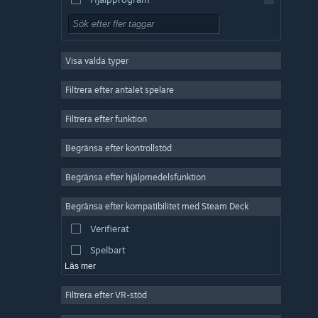
Gratis att spela
RPG (rollspel)
Visa valda typer
MMO
Indie
Filtrera efter antalet spelare
Early Access
Filtrera efter funktion
Fritid
Begränsa efter kontrollstöd
Simulering
Racing
Begränsa efter hjälpmedelsfunktion
Sport
Begränsa efter kompatibilitet med Steam Deck
Videoproduktion
Verifierat
Bildredigering
Spelbart
Läs mer
Filtrera efter VR-stöd