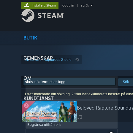
Installera Steam
logga in
|
språk
BUTIK
GEMENSKAP
Utvecklare: Rapturous Studio
OM
Sök
1 träff matchade din sökning. 2 titlar har exkluderats baserat på din
KUNDTJÄNST
Beloved Rapture Soundtr
Begränsa utifrån pris