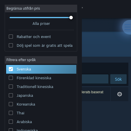
Logga in
Begränsa utifrån pris
Alla priser
Butik
Rabatter och event
Gemenskap
Dölj spel som är gratis att spela
Utvecklare: Ran
Om
Filtrera efter språk
Sortera efter
Relevans
Svenska
Support
Förenklad kinesiska
Sök
Traditionell kinesiska
Byt språk
0 träffar matchade din sökning. 2 titlar har exkluderats baserat
Japanska
på dina preferenser.
Skaffa Steams mobilapp
Koreanska
Thai
Se skrivbordswebbplats
Arabiska
Indonesiska