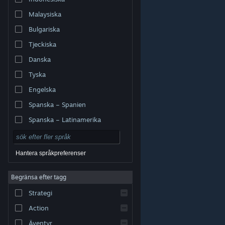
Malaysiska
Bulgariska
Tjeckiska
Danska
Tyska
Engelska
Spanska – Spanien
Spanska – Latinamerika
Hantera språkpreferenser
Begränsa efter tagg
© Valve Corporation. Alla rättigheter förbehållna. Alla
Strategi
varumärken tillhör respektive ägare i USA och andra
länder.
Integritetspolicy
|
Juridisk information
|
Tillgänglighet
|
Steams abonnentavtal
|
Action
Återbetalningar
|
Cookies
Äventyr