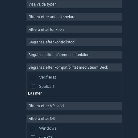
Visa valda typer
MMO
Indie
Filtrera efter antalet spelare
Early Access
Filtrera efter funktion
Fritid
Begränsa efter kontrollstöd
Simulering
Racing
Begränsa efter hjälpmedelsfunktion
Sport
Begränsa efter kompatibilitet med Steam Deck
Videoproduktion
Verifierat
Bildredigering
Spelbart
Läs mer
Filtrera efter VR-stöd
Filtrera efter OS
Windows
macOS