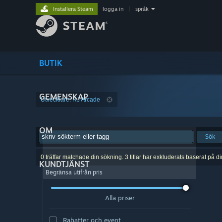
Installera Steam
logga in
|
språk
BUTIK
GEMENSKAP
Utvecklare: RJ Arcade
OM
Sök
0 träffar matchade din sökning. 3 titlar har exkluderats baserat på d
KUNDTJÄNST
Begränsa utifrån pris
Alla priser
Rabatter och event