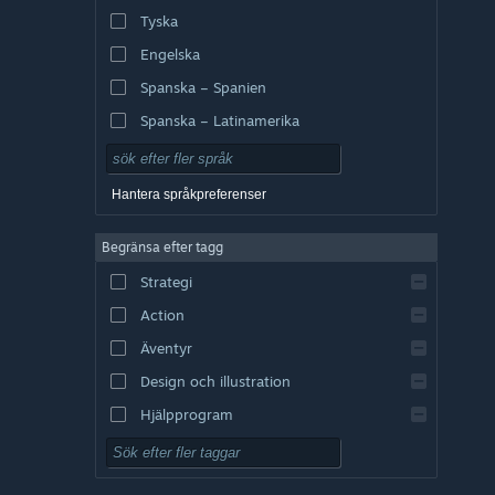
Tyska
Engelska
Spanska – Spanien
Spanska – Latinamerika
Hantera språkpreferenser
Begränsa efter tagg
Strategi
Action
Äventyr
Design och illustration
Hjälpprogram
Gratis att spela
RPG (rollspel)