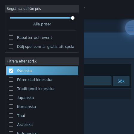
Logga in
Begränsa utifrån pris
Alla priser
Butik
Rabatter och event
Gemenskap
Dölj spel som är gratis att spela
Utvecklare: Polybay Digital Entertainment
Om
Filtrera efter språk
Sortera efter
Relevans
Svenska
Support
Förenklad kinesiska
Sök
Traditionell kinesiska
Byt språk
0 träffar matchade din sökning.
Japanska
Skaffa Steams mobilapp
Koreanska
Thai
Se skrivbordswebbplats
Arabiska
Indonesiska