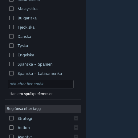
Malaysiska
Bulgariska
Tjeckiska
Danska
Tyska
Engelska
Spanska – Spanien
Spanska – Latinamerika
Hantera språkpreferenser
Begränsa efter tagg
© Valve Corporation. Alla rättigheter förbehållna. Alla
Strategi
varumärken tillhör respektive ägare i USA och andra
länder.
Integritetspolicy
|
Juridisk information
|
Tillgänglighet
|
Steams abonnentavtal
|
Action
Återbetalningar
|
Cookies
Äventyr