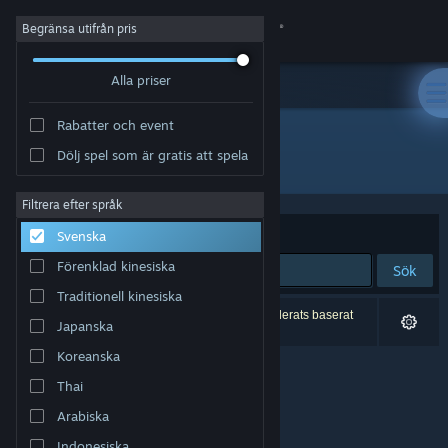
Logga in
Begränsa utifrån pris
Alla priser
Butik
Rabatter och event
Gemenskap
Dölj spel som är gratis att spela
Utvecklare: Pixel Crate Games
Om
Filtrera efter språk
Sortera efter
Relevans
Svenska
Support
Förenklad kinesiska
Sök
Traditionell kinesiska
Byt språk
0 träffar matchade din sökning. 2 titlar har exkluderats baserat
Japanska
på dina preferenser.
Skaffa Steams mobilapp
Koreanska
Thai
Se skrivbordswebbplats
Arabiska
Indonesiska