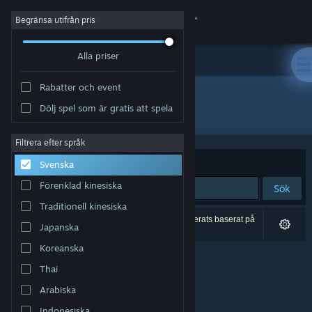
Logga in
Begränsa utifrån pris
Alla priser
Butik
Rabatter och event
Gemenskap
Dölj spel som är gratis att spela
Utvecklare: Overhaul Games
Om
Filtrera efter språk
Sortera efter
Relevans
Svenska
Support
Förenklad kinesiska
Sök
Traditionell kinesiska
Byt språk
0 träffar matchade din sökning. 1 titel har exkluderats baserat på
Japanska
dina preferenser.
Skaffa Steams mobilapp
Koreanska
Thai
Se skrivbordswebbplats
Arabiska
Indonesiska