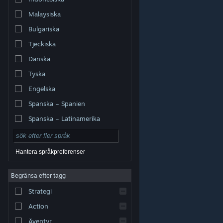
Malaysiska
Bulgariska
Tjeckiska
Danska
Tyska
Engelska
Spanska – Spanien
Spanska – Latinamerika
Hantera språkpreferenser
Begränsa efter tagg
© Valve Corporation. Alla rättigheter förbehållna. Alla
Strategi
varumärken tillhör respektive ägare i USA och andra
länder.
Integritetspolicy
|
Juridisk information
|
Tillgänglighet
|
Steams abonnentavtal
|
Action
Återbetalningar
|
Cookies
Äventyr