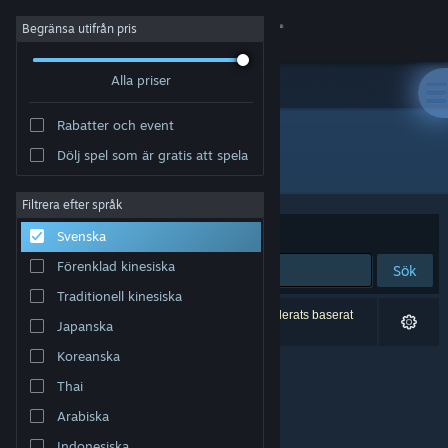
Logga in
Begränsa utifrån pris
Alla priser
Butik
Rabatter och event
Gemenskap
Dölj spel som är gratis att spela
Utvecklare: Novelab
Om
Filtrera efter språk
Sortera efter
Relevans
Svenska
Support
Förenklad kinesiska
Sök
Traditionell kinesiska
Byt språk
0 träffar matchade din sökning. 4 titlar har exkluderats baserat
Japanska
på dina preferenser.
Skaffa Steams mobilapp
Koreanska
Thai
Se skrivbordswebbplats
Arabiska
Indonesiska