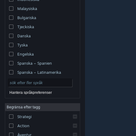
Malaysiska
Bulgariska
Tjeckiska
Danska
Tyska
Engelska
Spanska – Spanien
Spanska – Latinamerika
Hantera språkpreferenser
Begränsa efter tagg
© Valve Corporation. Alla rättigheter förbehållna. Alla
Strategi
varumärken tillhör respektive ägare i USA och andra
länder.
Integritetspolicy
|
Juridisk information
|
Tillgänglighet
|
Steams abonnentavtal
|
Action
Återbetalningar
|
Cookies
Äventyr