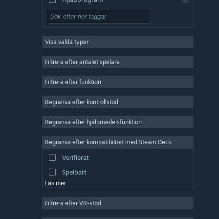
Gratis att spela
RPG (rollspel)
Visa valda typer
MMO
Indie
Filtrera efter antalet spelare
Early Access
Filtrera efter funktion
Fritid
Begränsa efter kontrollstöd
Simulering
Racing
Begränsa efter hjälpmedelsfunktion
Sport
Begränsa efter kompatibilitet med Steam Deck
Videoproduktion
Verifierat
Bildredigering
Spelbart
Läs mer
Filtrera efter VR-stöd