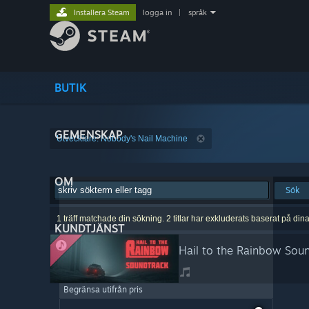
Installera Steam
logga in
|
språk
BUTIK
GEMENSKAP
Utvecklare: Nobody's Nail Machine
OM
Sök
1 träff matchade din sökning. 2 titlar har exkluderats baserat på din
KUNDTJÄNST
Hail to the Rainbow Sou
Begränsa utifrån pris