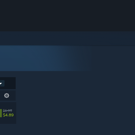
$6.99
%
$4.89