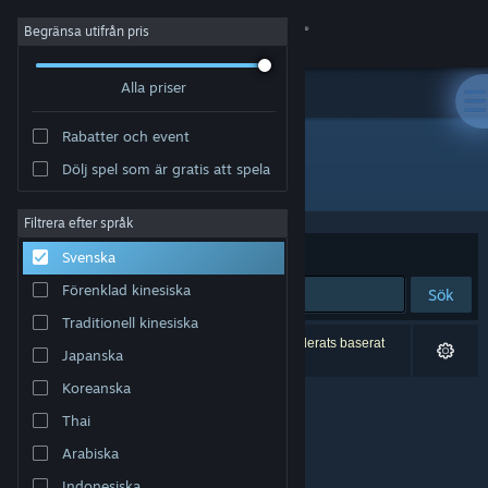
Logga in
Begränsa utifrån pris
Alla priser
Butik
Rabatter och event
Gemenskap
Dölj spel som är gratis att spela
Utvecklare: Nerdvision Games
Om
Filtrera efter språk
Sortera efter
Relevans
Svenska
Support
Förenklad kinesiska
Sök
Traditionell kinesiska
Byt språk
0 träffar matchade din sökning. 6 titlar har exkluderats baserat
Japanska
på dina preferenser.
Skaffa Steams mobilapp
Koreanska
Thai
Se skrivbordswebbplats
Arabiska
Indonesiska