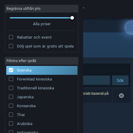
Logga in
Begränsa utifrån pris
Alla priser
Butik
Rabatter och event
Gemenskap
Dölj spel som är gratis att spela
Utvecklare: Monstronauts Inc.
Om
Filtrera efter språk
Sortera efter
Relevans
Svenska
Support
Förenklad kinesiska
Sök
Traditionell kinesiska
Byt språk
0 träffar matchade din sökning. 1 titel har exkluderats baserat på
Japanska
dina preferenser.
Skaffa Steams mobilapp
Koreanska
Thai
Se skrivbordswebbplats
Arabiska
Indonesiska