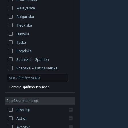
Malaysiska
Bulgariska
Tjeckiska
Danska
Tyska
Engelska
Spanska – Spanien
Spanska – Latinamerika
Hantera språkpreferenser
Begränsa efter tagg
© Valve Corporation. Alla rättigheter förbehållna. Alla
Strategi
varumärken tillhör respektive ägare i USA och andra
länder.
Integritetspolicy
|
Juridisk information
|
Tillgänglighet
|
Steams abonnentavtal
|
Action
Återbetalningar
|
Cookies
Äventyr