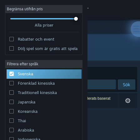
Logga in
Begränsa utifrån pris
Alla priser
Butik
Rabatter och event
Gemenskap
Dölj spel som är gratis att spela
Utvecklare: Monocyte Games
Om
Filtrera efter språk
Sortera efter
Relevans
Svenska
Support
Förenklad kinesiska
Sök
Traditionell kinesiska
Byt språk
0 träffar matchade din sökning. 2 titlar har exkluderats baserat
Japanska
på dina preferenser.
Skaffa Steams mobilapp
Koreanska
Thai
Se skrivbordswebbplats
Arabiska
Indonesiska