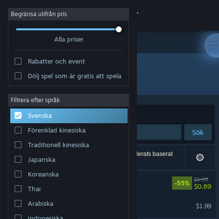
Logga in
Begränsa utifrån pris
Alla priser
Butik
Rabatter och event
Gemenskap
Dölj spel som är gratis att spela
Utvecklare: Milanesa Studio
Om
Filtrera efter språk
Sortera efter
Relevans
Svenska
Support
Förenklad kinesiska
Sök
Traditionell kinesiska
Byt språk
2 träffar matchade din sökning. 7 titlar har exkluderats baserat
Japanska
på dina preferenser.
Skaffa Steams mobilapp
Koreanska
Dead World Soundtrack
$1.99
-55%
$0.89
Thai
Se skrivbordswebbplats
Milaneseria Soundtrack
Arabiska
$1.99
Indonesiska