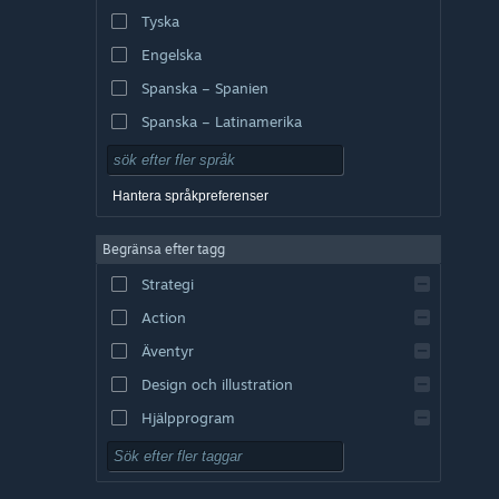
Tyska
Engelska
Spanska – Spanien
Spanska – Latinamerika
Hantera språkpreferenser
Begränsa efter tagg
Strategi
Action
Äventyr
Design och illustration
Hjälpprogram
Gratis att spela
RPG (rollspel)