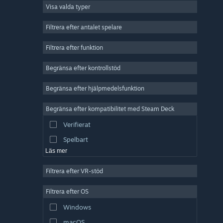
Visa valda typer
MMO
Indie
Filtrera efter antalet spelare
Early Access
Filtrera efter funktion
Fritid
Begränsa efter kontrollstöd
Simulering
Racing
Begränsa efter hjälpmedelsfunktion
Sport
Begränsa efter kompatibilitet med Steam Deck
Videoproduktion
Verifierat
Bildredigering
Spelbart
Läs mer
Filtrera efter VR-stöd
Filtrera efter OS
Windows
macOS