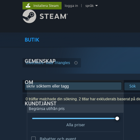
Installera Steam
logga in
|
språk
BUTIK
GEMENSKAP
Utvecklare: Mad Triangles
OM
Sök
0 träffar matchade din sökning. 2 titlar har exkluderats baserat på d
KUNDTJÄNST
Begränsa utifrån pris
Alla priser
Rabatter och event