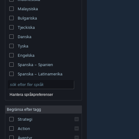
Malaysiska
Bulgariska
Tjeckiska
Danska
Tyska
Engelska
Spanska – Spanien
Spanska – Latinamerika
Hantera språkpreferenser
Begränsa efter tagg
© Valve Corporation. Alla rättigheter förbehållna. Alla
Strategi
varumärken tillhör respektive ägare i USA och andra
länder.
Integritetspolicy
|
Juridisk information
|
Tillgänglighet
|
Steams abonnentavtal
|
Action
Återbetalningar
|
Cookies
Äventyr