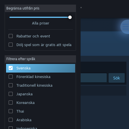
Logga in
Begränsa utifrån pris
Alla priser
Butik
Rabatter och event
Gemenskap
Dölj spel som är gratis att spela
Utvecklare: MAICHASTUDIO
Om
Filtrera efter språk
Sortera efter
Relevans
Svenska
Support
Förenklad kinesiska
Sök
Traditionell kinesiska
Byt språk
0 träffar matchade din sökning.
Japanska
Skaffa Steams mobilapp
Koreanska
Thai
Se skrivbordswebbplats
Arabiska
Indonesiska