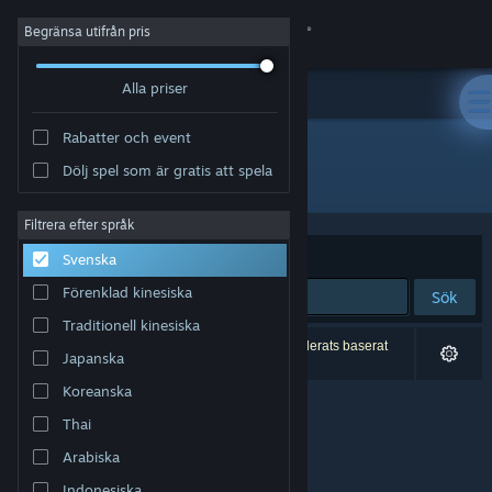
Logga in
Begränsa utifrån pris
Alla priser
Butik
Rabatter och event
Gemenskap
Dölj spel som är gratis att spela
Utvecklare: Luski Game Studio
Om
Filtrera efter språk
Sortera efter
Relevans
Svenska
Support
Förenklad kinesiska
Sök
Traditionell kinesiska
Byt språk
0 träffar matchade din sökning. 3 titlar har exkluderats baserat
Japanska
på dina preferenser.
Skaffa Steams mobilapp
Koreanska
Thai
Se skrivbordswebbplats
Arabiska
Indonesiska