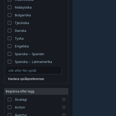
Malaysiska
Bulgariska
Tjeckiska
Danska
Tyska
Engelska
Spanska – Spanien
Spanska – Latinamerika
Hantera språkpreferenser
Begränsa efter tagg
© Valve Corporation. Alla rättigheter förbehållna. Alla
Strategi
varumärken tillhör respektive ägare i USA och andra
länder.
Integritetspolicy
|
Juridisk information
|
Tillgänglighet
|
Steams abonnentavtal
|
Action
Återbetalningar
|
Cookies
Äventyr