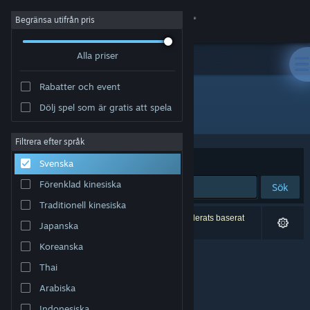
Logga in
Begränsa utifrån pris
Alla priser
Butik
Rabatter och event
Gemenskap
Dölj spel som är gratis att spela
Utvecklare: LocalJamStudio
Om
Filtrera efter språk
Sortera efter
Relevans
Svenska
Support
Förenklad kinesiska
Sök
Traditionell kinesiska
Byt språk
0 träffar matchade din sökning. 5 titlar har exkluderats baserat
Japanska
på dina preferenser.
Skaffa Steams mobilapp
Koreanska
Thai
Se skrivbordswebbplats
Arabiska
Indonesiska