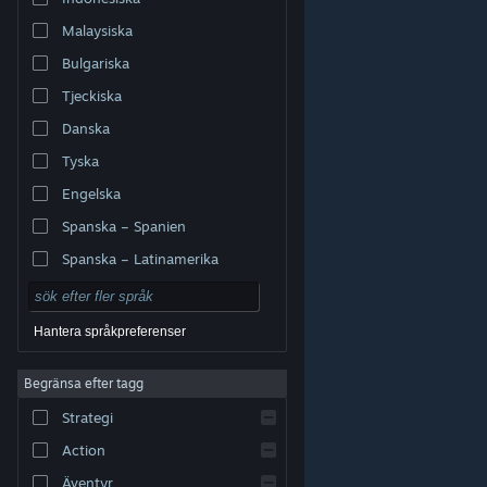
Malaysiska
Bulgariska
Tjeckiska
Danska
Tyska
Engelska
Spanska – Spanien
Spanska – Latinamerika
Hantera språkpreferenser
Begränsa efter tagg
© Valve Corporation. Alla rättigheter förbehållna. Alla
Strategi
varumärken tillhör respektive ägare i USA och andra
länder.
Integritetspolicy
|
Juridisk information
|
Tillgänglighet
|
Steams abonnentavtal
|
Action
Återbetalningar
|
Cookies
Äventyr