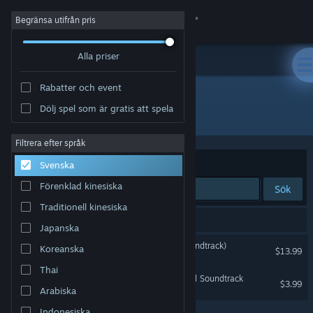
Logga in
Begränsa utifrån pris
Alla priser
Butik
Rabatter och event
Gemenskap
Dölj spel som är gratis att spela
Utvecklare: Lifeformed
Om
Filtrera efter språk
Sortera efter
Relevans
Svenska
Support
Förenklad kinesiska
Sök
Traditionell kinesiska
Byt språk
2 träffar matchade din sökning.
Japanska
Skaffa Steams mobilapp
TUNIC (Original Game Soundtrack)
Koreanska
$13.99
Thai
Se skrivbordswebbplats
Fastfall - Dustforce Original Soundtrack
$3.99
Arabiska
Indonesiska