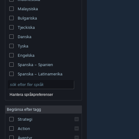
Malaysiska
Bulgariska
Tjeckiska
Danska
Tyska
Engelska
Spanska – Spanien
Spanska – Latinamerika
Hantera språkpreferenser
Begränsa efter tagg
© Valve Corporation. Alla rättigheter förbehållna. Alla
Strategi
varumärken tillhör respektive ägare i USA och andra
länder.
Integritetspolicy
|
Juridisk information
|
Tillgänglighet
|
Steams abonnentavtal
|
Action
Återbetalningar
|
Cookies
Äventyr