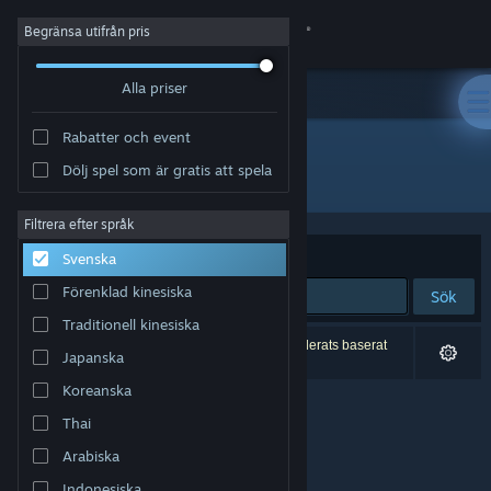
Logga in
Begränsa utifrån pris
Alla priser
Butik
Rabatter och event
Gemenskap
Dölj spel som är gratis att spela
Utvecklare: Lesta Studio
Om
Filtrera efter språk
Sortera efter
Relevans
Svenska
Support
Förenklad kinesiska
Sök
Traditionell kinesiska
Byt språk
0 träffar matchade din sökning. 7 titlar har exkluderats baserat
Japanska
på dina preferenser.
Skaffa Steams mobilapp
Koreanska
Thai
Se skrivbordswebbplats
Arabiska
Indonesiska