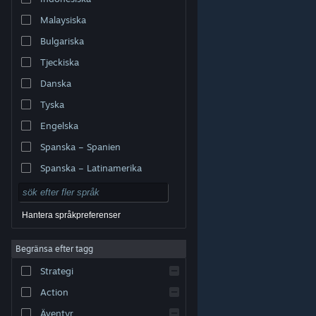
Malaysiska
Bulgariska
Tjeckiska
Danska
Tyska
Engelska
Spanska – Spanien
Spanska – Latinamerika
Hantera språkpreferenser
Begränsa efter tagg
© Valve Corporation. Alla rättigheter förbehållna. Alla
Strategi
varumärken tillhör respektive ägare i USA och andra
länder.
Integritetspolicy
|
Juridisk information
|
Tillgänglighet
|
Steams abonnentavtal
|
Action
Återbetalningar
|
Cookies
Äventyr