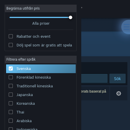
Logga in
Begränsa utifrån pris
Alla priser
Butik
Rabatter och event
Gemenskap
Dölj spel som är gratis att spela
Utvecklare: Keone
Om
Filtrera efter språk
Sortera efter
Relevans
Svenska
Support
Förenklad kinesiska
Sök
Traditionell kinesiska
Byt språk
0 träffar matchade din sökning. 1 titel har exkluderats baserat på
Japanska
dina preferenser.
Skaffa Steams mobilapp
Koreanska
Thai
Se skrivbordswebbplats
Arabiska
Indonesiska