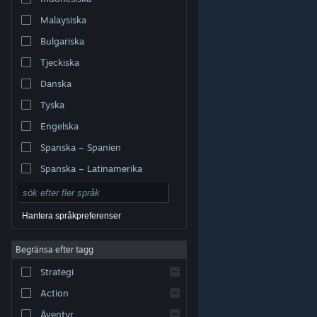
Malaysiska
Bulgariska
Tjeckiska
Danska
Tyska
Engelska
Spanska – Spanien
Spanska – Latinamerika
Hantera språkpreferenser
Begränsa efter tagg
© Valve Corporation. Alla rättigheter förbehållna. Alla
Strategi
varumärken tillhör respektive ägare i USA och andra
länder.
Integritetspolicy
|
Juridisk information
|
Tillgänglighet
|
Steams abonnentavtal
|
Action
Återbetalningar
|
Cookies
Äventyr