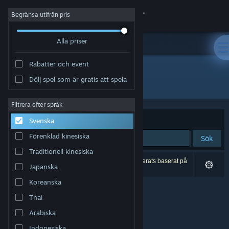
Logga in
Begränsa utifrån pris
Alla priser
Butik
Rabatter och event
Gemenskap
Dölj spel som är gratis att spela
Utvecklare: Joseph Caero
Om
Filtrera efter språk
Sortera efter
Relevans
Svenska
Support
Förenklad kinesiska
Sök
Traditionell kinesiska
Byt språk
0 träffar matchade din sökning. 1 titel har exkluderats baserat på
Japanska
dina preferenser.
Skaffa Steams mobilapp
Koreanska
Thai
Se skrivbordswebbplats
Arabiska
Indonesiska