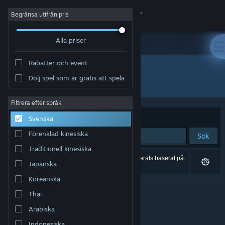
Logga in
Begränsa utifrån pris
Alla priser
Butik
Rabatter och event
Gemenskap
Dölj spel som är gratis att spela
Utvecklare: Joker Studio
Om
Filtrera efter språk
Sortera efter
Relevans
Svenska
Support
Förenklad kinesiska
Sök
Traditionell kinesiska
Byt språk
0 träffar matchade din sökning. 1 titel har exkluderats baserat på
Japanska
dina preferenser.
Skaffa Steams mobilapp
Koreanska
Thai
Se skrivbordswebbplats
Arabiska
Indonesiska