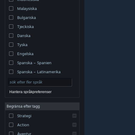
Malaysiska
Bulgariska
Tjeckiska
Danska
Tyska
Engelska
Spanska – Spanien
Spanska – Latinamerika
Hantera språkpreferenser
Begränsa efter tagg
© Valve Corporation. Alla rättigheter förbehållna. Alla
Strategi
varumärken tillhör respektive ägare i USA och andra
länder.
Integritetspolicy
|
Juridisk information
|
Tillgänglighet
|
Steams abonnentavtal
|
Action
Återbetalningar
|
Cookies
Äventyr