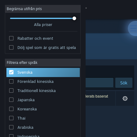
Logga in
Begränsa utifrån pris
Alla priser
Butik
Rabatter och event
Gemenskap
Dölj spel som är gratis att spela
Utvecklare: Horrendous Games
Om
Filtrera efter språk
Sortera efter
Relevans
Svenska
Support
Förenklad kinesiska
Sök
Traditionell kinesiska
Byt språk
0 träffar matchade din sökning. 2 titlar har exkluderats baserat
Japanska
på dina preferenser.
Skaffa Steams mobilapp
Koreanska
Thai
Se skrivbordswebbplats
Arabiska
Indonesiska