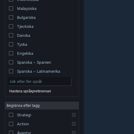
Malaysiska
Bulgariska
Tjeckiska
Danska
Tyska
Engelska
Spanska – Spanien
Spanska – Latinamerika
Hantera språkpreferenser
Begränsa efter tagg
© Valve Corporation. Alla rättigheter förbehållna. Alla
Strategi
varumärken tillhör respektive ägare i USA och andra
länder.
Integritetspolicy
|
Juridisk information
|
Tillgänglighet
|
Steams abonnentavtal
|
Action
Återbetalningar
|
Cookies
Äventyr