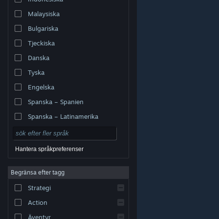
Malaysiska
Bulgariska
Tjeckiska
Danska
Tyska
Engelska
Spanska – Spanien
Spanska – Latinamerika
Hantera språkpreferenser
Begränsa efter tagg
© Valve Corporation. Alla rättigheter förbehållna. Alla
Strategi
varumärken tillhör respektive ägare i USA och andra
länder.
Integritetspolicy
|
Juridisk information
|
Tillgänglighet
|
Steams abonnentavtal
|
Action
Återbetalningar
|
Cookies
Äventyr