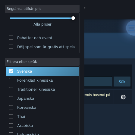
Logga in
Begränsa utifrån pris
Alla priser
Butik
Rabatter och event
Gemenskap
Dölj spel som är gratis att spela
Utvecklare: Ghost Gaming
Om
Filtrera efter språk
Sortera efter
Relevans
Svenska
Support
Förenklad kinesiska
Sök
Traditionell kinesiska
Byt språk
0 träffar matchade din sökning. 1 titel har exkluderats baserat på
Japanska
dina preferenser.
Skaffa Steams mobilapp
Koreanska
Thai
Se skrivbordswebbplats
Arabiska
Indonesiska