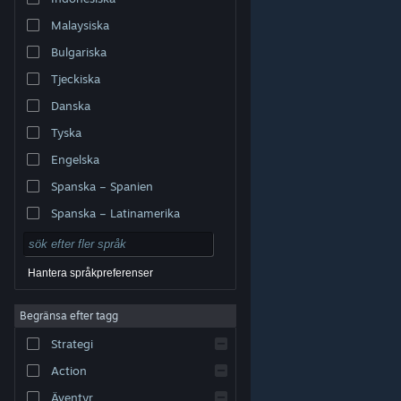
Malaysiska
Bulgariska
Tjeckiska
Danska
Tyska
Engelska
Spanska – Spanien
Spanska – Latinamerika
Hantera språkpreferenser
Begränsa efter tagg
© Valve Corporation. Alla rättigheter förbehållna. Alla
Strategi
varumärken tillhör respektive ägare i USA och andra
länder.
Integritetspolicy
|
Juridisk information
|
Tillgänglighet
|
Steams abonnentavtal
|
Action
Återbetalningar
|
Cookies
Äventyr