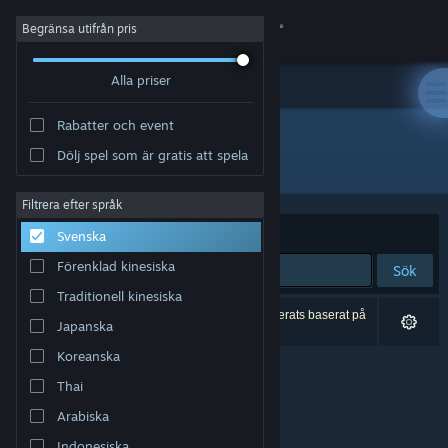
Logga in
Begränsa utifrån pris
Alla priser
Butik
Rabatter och event
Gemenskap
Dölj spel som är gratis att spela
Utvecklare: GabiVlg
Om
Filtrera efter språk
Sortera efter
Relevans
Svenska
Support
Förenklad kinesiska
Sök
Traditionell kinesiska
Byt språk
0 träffar matchade din sökning. 1 titel har exkluderats baserat på
Japanska
dina preferenser.
Skaffa Steams mobilapp
Koreanska
Thai
Se skrivbordswebbplats
Arabiska
Indonesiska