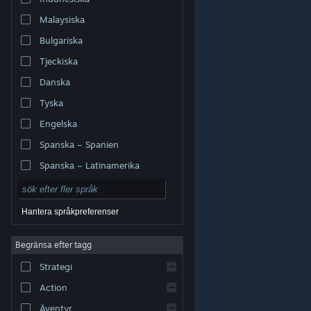
Malaysiska
Bulgariska
Tjeckiska
Danska
Tyska
Engelska
Spanska – Spanien
Spanska – Latinamerika
Hantera språkpreferenser
Begränsa efter tagg
© Valve Corporation. Alla rättigheter förbehållna. Alla
Strategi
varumärken tillhör respektive ägare i USA och andra
länder.
Integritetspolicy
|
Juridisk information
|
Tillgänglighet
|
Steams abonnentavtal
|
Action
Återbetalningar
|
Cookies
Äventyr