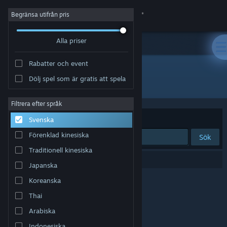
Logga in
Begränsa utifrån pris
Alla priser
Butik
Rabatter och event
Gemenskap
Dölj spel som är gratis att spela
Utvecklare: GDG Entertainment
Om
Filtrera efter språk
Sortera efter
Relevans
Svenska
Support
Förenklad kinesiska
Sök
Traditionell kinesiska
Byt språk
0 träffar matchade din sökning.
Japanska
Skaffa Steams mobilapp
Koreanska
Thai
Se skrivbordswebbplats
Arabiska
Indonesiska