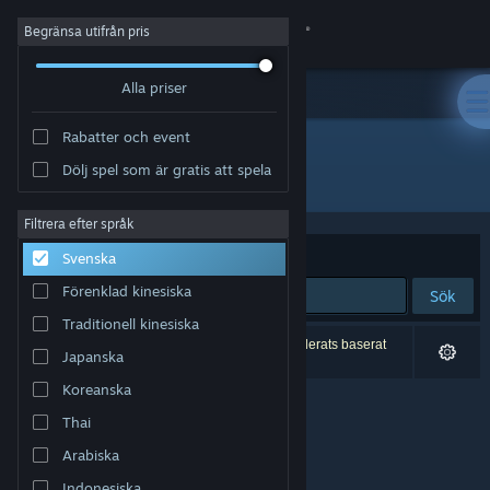
Logga in
Begränsa utifrån pris
Alla priser
Butik
Rabatter och event
Gemenskap
Dölj spel som är gratis att spela
Utvecklare: Flyover Zone
Om
Filtrera efter språk
Sortera efter
Relevans
Svenska
Support
Förenklad kinesiska
Sök
Traditionell kinesiska
Byt språk
0 träffar matchade din sökning. 2 titlar har exkluderats baserat
Japanska
på dina preferenser.
Skaffa Steams mobilapp
Koreanska
Thai
Se skrivbordswebbplats
Arabiska
Indonesiska