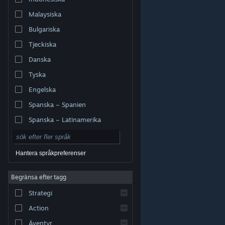
Malaysiska
Bulgariska
Tjeckiska
Danska
Tyska
Engelska
Spanska – Spanien
Spanska – Latinamerika
Hantera språkpreferenser
Begränsa efter tagg
© Valve Corporation. Alla rättigheter förbehållna. Alla
Strategi
varumärken tillhör respektive ägare i USA och andra
länder.
Integritetspolicy
|
Juridisk information
|
Tillgänglighet
|
Steams abonnentavtal
|
Action
Återbetalningar
|
Cookies
Äventyr