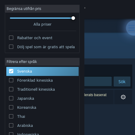
Logga in
Begränsa utifrån pris
Alla priser
Butik
Rabatter och event
Gemenskap
Dölj spel som är gratis att spela
Utvecklare: Exponential Games Inc.
Om
Filtrera efter språk
Sortera efter
Relevans
Svenska
Support
Förenklad kinesiska
Sök
Traditionell kinesiska
Byt språk
0 träffar matchade din sökning. 6 titlar har exkluderats baserat
Japanska
på dina preferenser.
Skaffa Steams mobilapp
Koreanska
Thai
Se skrivbordswebbplats
Arabiska
Indonesiska