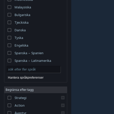
Malaysiska
Bulgariska
Tjeckiska
Danska
Tyska
Engelska
Spanska – Spanien
Spanska – Latinamerika
Hantera språkpreferenser
Begränsa efter tagg
© Valve Corporation. Alla rättigheter förbehållna. Alla
Strategi
varumärken tillhör respektive ägare i USA och andra
länder.
Integritetspolicy
|
Juridisk information
|
Tillgänglighet
|
Steams abonnentavtal
|
Action
Återbetalningar
|
Cookies
Äventyr