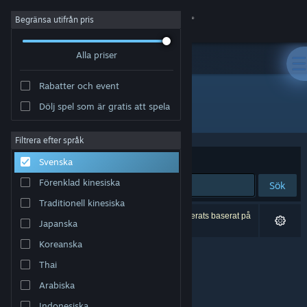
Logga in
Begränsa utifrån pris
Alla priser
Butik
Rabatter och event
Gemenskap
Dölj spel som är gratis att spela
Utvecklare: Eliser Wiedemann
Om
Filtrera efter språk
Sortera efter
Relevans
Svenska
Support
Förenklad kinesiska
Sök
Traditionell kinesiska
Byt språk
0 träffar matchade din sökning. 1 titel har exkluderats baserat på
Japanska
dina preferenser.
Skaffa Steams mobilapp
Koreanska
Thai
Se skrivbordswebbplats
Arabiska
Indonesiska