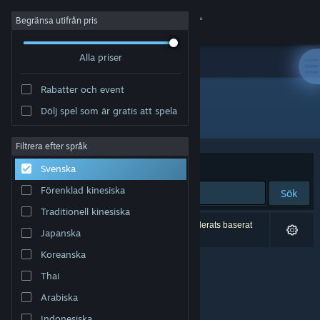
Logga in
Begränsa utifrån pris
Alla priser
Butik
Rabatter och event
Gemenskap
Dölj spel som är gratis att spela
Utvecklare: Edvar Studio
Om
Filtrera efter språk
Sortera efter
Relevans
Svenska
Support
Förenklad kinesiska
Sök
Traditionell kinesiska
Byt språk
0 träffar matchade din sökning. 5 titlar har exkluderats baserat
Japanska
på dina preferenser.
Skaffa Steams mobilapp
Koreanska
Thai
Se skrivbordswebbplats
Arabiska
Indonesiska