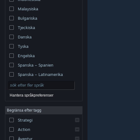
Malaysiska
Bulgariska
Tjeckiska
Danska
Tyska
Engelska
Spanska – Spanien
Spanska – Latinamerika
Hantera språkpreferenser
Begränsa efter tagg
© Valve Corporation. Alla rättigheter förbehållna. Alla
Strategi
varumärken tillhör respektive ägare i USA och andra
länder.
Integritetspolicy
|
Juridisk information
|
Tillgänglighet
|
Steams abonnentavtal
|
Action
Återbetalningar
|
Cookies
Äventyr