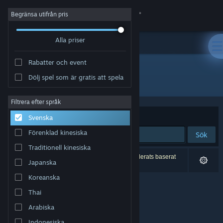
Logga in
Begränsa utifrån pris
Alla priser
Butik
Rabatter och event
Gemenskap
Dölj spel som är gratis att spela
Utvecklare: Eclipse Games
Om
Filtrera efter språk
Sortera efter
Relevans
Svenska
Support
Förenklad kinesiska
Sök
Traditionell kinesiska
Byt språk
0 träffar matchade din sökning. 8 titlar har exkluderats baserat
Japanska
på dina preferenser.
Skaffa Steams mobilapp
Koreanska
Thai
Se skrivbordswebbplats
Arabiska
Indonesiska