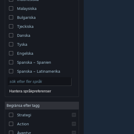
Malaysiska
Bulgariska
Tjeckiska
Danska
Tyska
Engelska
Spanska – Spanien
Spanska – Latinamerika
Hantera språkpreferenser
Begränsa efter tagg
© Valve Corporation. Alla rättigheter förbehållna. Alla
Strategi
varumärken tillhör respektive ägare i USA och andra
länder.
Integritetspolicy
|
Juridisk information
|
Tillgänglighet
|
Steams abonnentavtal
|
Action
Återbetalningar
|
Cookies
Äventyr