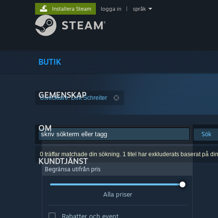
Installera Steam
logga in
|
språk
BUTIK
GEMENSKAP
Utvecklare: Dirk Schreiter
OM
Sök
0 träffar matchade din sökning. 1 titel har exkluderats baserat på di
KUNDTJÄNST
Begränsa utifrån pris
Alla priser
Rabatter och event