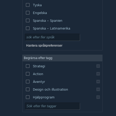
Tyska
Engelska
Spanska – Spanien
Spanska – Latinamerika
Hantera språkpreferenser
Begränsa efter tagg
Strategi
Action
Äventyr
Design och illustration
Hjälpprogram
Gratis att spela
RPG (rollspel)