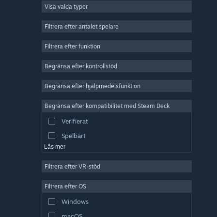
Visa valda typer
MMO
Indie
Filtrera efter antalet spelare
Early Access
Filtrera efter funktion
Fritid
Begränsa efter kontrollstöd
Simulering
Racing
Begränsa efter hjälpmedelsfunktion
Sport
Begränsa efter kompatibilitet med Steam Deck
Videoproduktion
Verifierat
Bildredigering
Spelbart
Läs mer
Filtrera efter VR-stöd
Filtrera efter OS
Windows
macOS