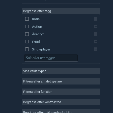
Tyska
Begränsa efter tagg
Engelska
Indie
Spanska – Spanien
Action
Spanska – Latinamerika
Äventyr
Fritid
Singleplayer
Simulering
RPG (rollspel)
Visa valda typer
Strategi
2D
Filtrera efter antalet spelare
Early Access
Filtrera efter funktion
3D
Begränsa efter kontrollstöd
Gratis att spela
Atmosfäriskt
Begränsa efter hjälpmedelsfunktion