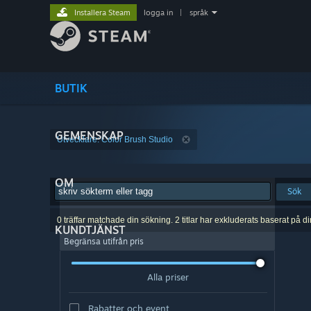
Installera Steam
logga in
|
språk
BUTIK
GEMENSKAP
Utvecklare: Color Brush Studio
OM
Sök
0 träffar matchade din sökning. 2 titlar har exkluderats baserat på d
KUNDTJÄNST
Begränsa utifrån pris
Alla priser
Rabatter och event