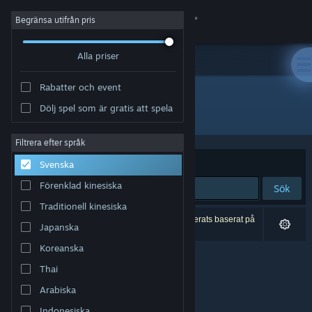
Logga in
Begränsa utifrån pris
Alla priser
Butik
Rabatter och event
Gemenskap
Dölj spel som är gratis att spela
Utvecklare: Chris Hodge
Om
Filtrera efter språk
Sortera efter
Relevans
Svenska
Support
Förenklad kinesiska
Sök
Traditionell kinesiska
Byt språk
0 träffar matchade din sökning. 1 titel har exkluderats baserat på
Japanska
dina preferenser.
Skaffa Steams mobilapp
Koreanska
Thai
Se skrivbordswebbplats
Arabiska
Indonesiska